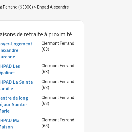
nt Ferrand (63000)
> Ehpad Alexandre
isons de retraite à proximité
Foyer-Logement
Clermont Ferrand
lexandre
(63)
Varenne
EHPAD Les
Clermont Ferrand
palines
(63)
HPAD La Sainte
Clermont Ferrand
amille
(63)
entre de long
Clermont Ferrand
éjour Sainte-
(63)
arie
EHPAD Ma
Clermont Ferrand
Maison
(63)