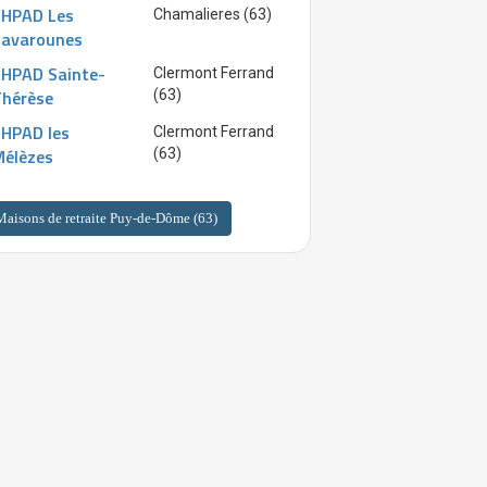
EHPAD Les
Chamalieres (63)
Savarounes
EHPAD Sainte-
Clermont Ferrand
Thérèse
(63)
HPAD les
Clermont Ferrand
Mélèzes
(63)
Maisons de retraite Puy-de-Dôme (63)