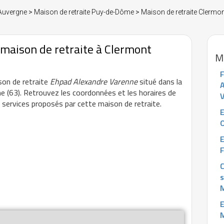
 Auvergne
>
Maison de retraite Puy-de-Dôme
>
Maison de retraite Clermo
maison de retraite à Clermont
Ma
ison de retraite
Ehpad Alexandre Varenne
situé dans la
A
e (63). Retrouvez les coordonnées et les horaires de
s services proposés par cette maison de retraite.
O
E
F
C
s
M