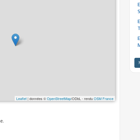
E
Leaflet
| données ©
OpenStreetMap
/ODbL - rendu
OSM France
e.