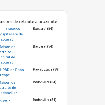
isons de retraite à proximité
USLD Maison
Baccarat (54)
ospitalière de
accarat
Maison de
Baccarat (54)
etraite -
ôpital de
accarat
EHPAD de Raon
Raon L Etape (88)
'Etape
Maison de
Badonviller (54)
etraite de
adonviller
oyer -
Badonviller (54)