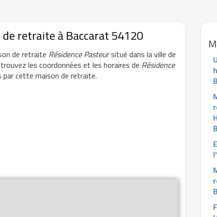
 de retraite à Baccarat 54120
Ma
ison de retraite
Résidence Pasteur
situé dans la ville de
trouvez les coordonnées et les horaires de
Résidence
h
 par cette maison de retraite.
B
r
H
B
l
r
B
F