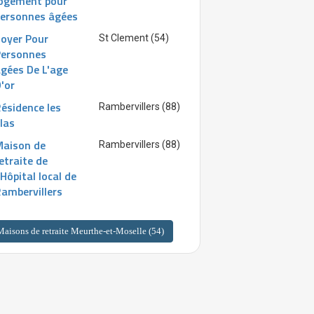
ogement pour
ersonnes âgées
oyer Pour
St Clement (54)
Personnes
gées De L'age
'or
ésidence les
Rambervillers (88)
ilas
Maison de
Rambervillers (88)
etraite de
'Hôpital local de
ambervillers
Maisons de retraite Meurthe-et-Moselle (54)