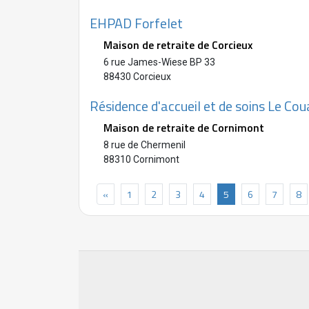
EHPAD Forfelet
Maison de retraite de Corcieux
6 rue James-Wiese BP 33
88430 Corcieux
Résidence d'accueil et de soins Le Co
Maison de retraite de Cornimont
8 rue de Chermenil
88310 Cornimont
«
1
2
3
4
5
6
7
8